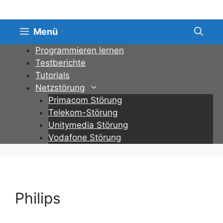
Zum
Inhalt
springen
Menü
Programmieren lernen
Testberichte
Tutorials
Netzstörung
Primacom Störung
Telekom-Störung
Unitymedia Störung
Vodafone Störung
Philips