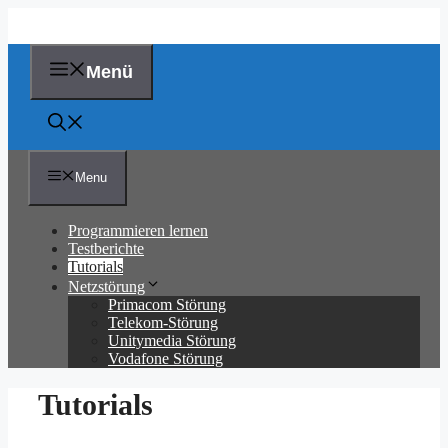
Zum
Inhalt
springen
Menü
Menu
Programmieren lernen
Testberichte
Tutorials
Netzstörung
Primacom Störung
Telekom-Störung
Unitymedia Störung
Vodafone Störung
Tutorials