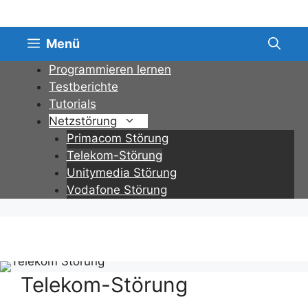
Zum
Inhalt
springen
Menü
Programmieren lernen
Testberichte
Tutorials
Netzstörung
Primacom Störung
Telekom-Störung
Unitymedia Störung
Vodafone Störung
Telekom-Störung