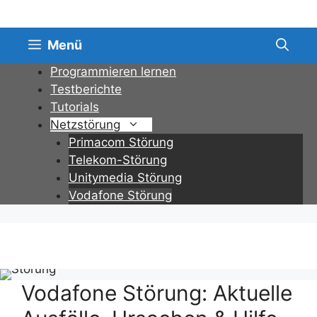
Zum
Inhalt
springen
Menü
Programmieren lernen
Testberichte
Tutorials
Netzstörung
Primacom Störung
Telekom-Störung
Unitymedia Störung
Vodafone Störung
Vodafone Störung: Aktuelle