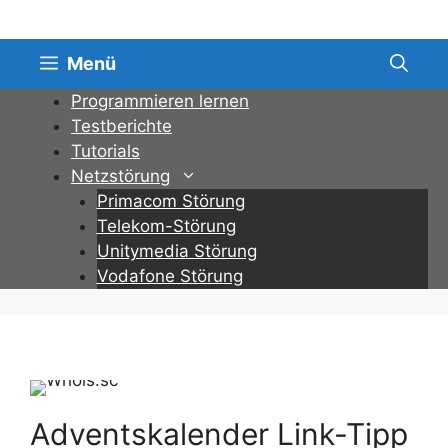
Zum
Inhalt
springen
Menü
Programmieren lernen
Testberichte
Tutorials
Netzstörung
Primacom Störung
Telekom-Störung
Unitymedia Störung
Vodafone Störung
Adventskalender Link-Tipp