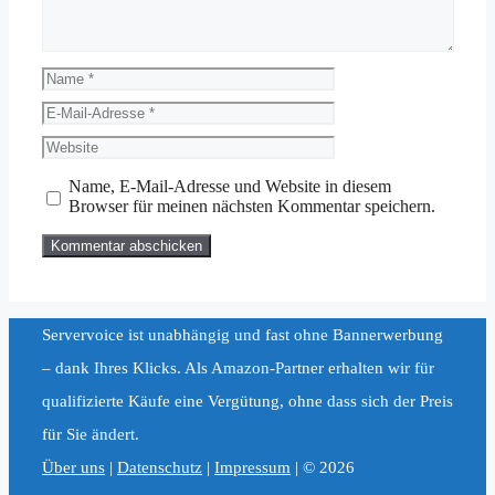
Name
E-
Mail-
Website
Adresse
Name, E-Mail-Adresse und Website in diesem
Browser für meinen nächsten Kommentar speichern.
Servervoice ist unabhängig und fast ohne Bannerwerbung
– dank Ihres Klicks. Als Amazon-Partner erhalten wir für
qualifizierte Käufe eine Vergütung, ohne dass sich der Preis
für Sie ändert.
Über uns
|
Datenschutz
|
Impressum
| © 2026