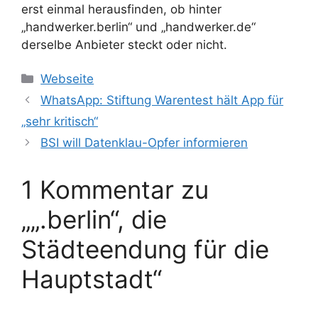
erst einmal herausfinden, ob hinter
„handwerker.berlin“ und „handwerker.de“
derselbe Anbieter steckt oder nicht.
Kategorien
Webseite
WhatsApp: Stiftung Warentest hält App für
„sehr kritisch“
BSI will Datenklau-Opfer informieren
1 Kommentar zu
„„.berlin“, die
Städteendung für die
Hauptstadt“