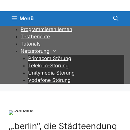
Zum
Inhalt
springen
Menü
Programmieren lernen
Testberichte
Tutorials
Netzstörung
Primacom Störung
Telekom-Störung
Unitymedia Störung
Vodafone Störung
„.berlin“, die Städteendung