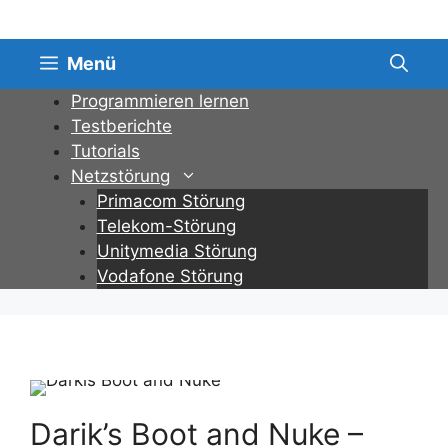
Zum
Inhalt
springen
Menü
Programmieren lernen
Testberichte
Tutorials
Netzstörung
Primacom Störung
Telekom-Störung
Unitymedia Störung
Vodafone Störung
Darik’s Boot and Nuke –