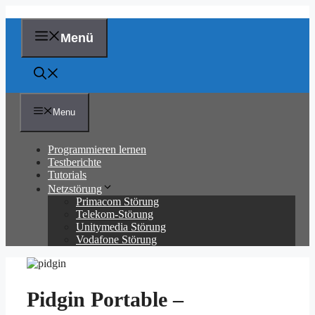
Zum
Inhalt
springen
Menü
Menu
Programmieren lernen
Testberichte
Tutorials
Netzstörung
Primacom Störung
Telekom-Störung
Unitymedia Störung
Vodafone Störung
Pidgin Portable –