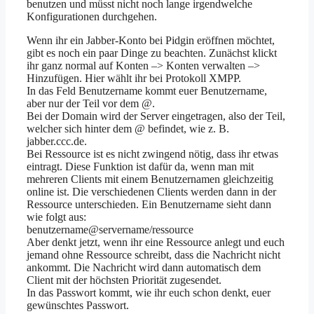
benutzen und müsst nicht noch lange irgendwelche
Konfigurationen durchgehen.
Wenn ihr ein Jabber-Konto bei Pidgin eröffnen möchtet,
gibt es noch ein paar Dinge zu beachten. Zunächst klickt
ihr ganz normal auf Konten –> Konten verwalten –>
Hinzufügen. Hier wählt ihr bei Protokoll XMPP.
In das Feld Benutzername kommt euer Benutzername,
aber nur der Teil vor dem @.
Bei der Domain wird der Server eingetragen, also der Teil,
welcher sich hinter dem @ befindet, wie z. B.
jabber.ccc.de.
Bei Ressource ist es nicht zwingend nötig, dass ihr etwas
eintragt. Diese Funktion ist dafür da, wenn man mit
mehreren Clients mit einem Benutzernamen gleichzeitig
online ist. Die verschiedenen Clients werden dann in der
Ressource unterschieden. Ein Benutzername sieht dann
wie folgt aus:
benutzername@servername/ressource
Aber denkt jetzt, wenn ihr eine Ressource anlegt und euch
jemand ohne Ressource schreibt, dass die Nachricht nicht
ankommt. Die Nachricht wird dann automatisch dem
Client mit der höchsten Priorität zugesendet.
In das Passwort kommt, wie ihr euch schon denkt, euer
gewünschtes Passwort.