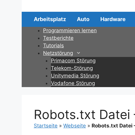
Zum
Inhalt
springen
Arbeitsplatz
Auto
Hardware
Programmieren lernen
Testberichte
Tutorials
Netzstörung
Primacom Störung
Telekom-Störung
Unitymedia Störung
Vodafone Störung
Robots.txt Datei 
Startseite
»
Webseite
»
Robots.txt Datei 