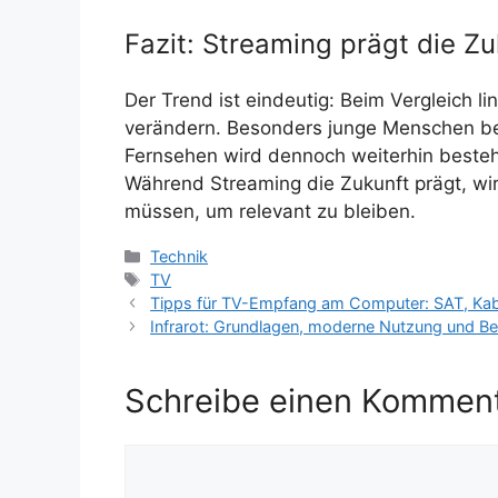
Fazit: Streaming prägt die Z
Der Trend ist eindeutig: Beim Vergleich 
verändern. Besonders junge Menschen bevo
Fernsehen wird dennoch weiterhin bestehe
Während Streaming die Zukunft prägt, wi
müssen, um relevant zu bleiben.
Kategorien
Technik
Schlagwörter
TV
Tipps für TV-Empfang am Computer: SAT, Kab
Infrarot: Grundlagen, moderne Nutzung und B
Schreibe einen Kommen
Kommentar