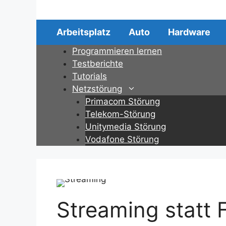
Zum
Inhalt
springen
Arbeitsplatz
Auto
Hardware
Programmieren lernen
Testberichte
Tutorials
Netzstörung
Primacom Störung
Telekom-Störung
Unitymedia Störung
Vodafone Störung
Streaming statt 