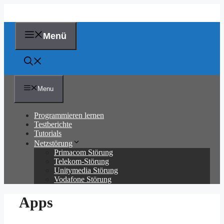
Zum
Inhalt
springen
Menü
Menu
Programmieren lernen
Testberichte
Tutorials
Netzstörung
Primacom Störung
Telekom-Störung
Unitymedia Störung
Vodafone Störung
Apps