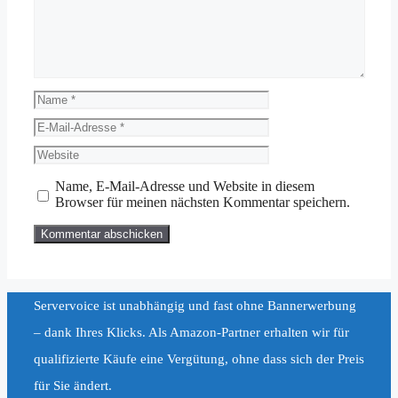
Name
E-
Mail-
Website
Adresse
Name, E-Mail-Adresse und Website in diesem
Browser für meinen nächsten Kommentar speichern.
Servervoice ist unabhängig und fast ohne Bannerwerbung
– dank Ihres Klicks. Als Amazon-Partner erhalten wir für
qualifizierte Käufe eine Vergütung, ohne dass sich der Preis
für Sie ändert.