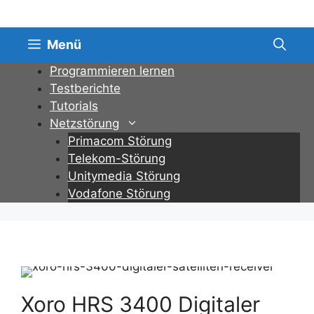
Zum
Inhalt
springen
Menü
Programmieren lernen
Testberichte
Tutorials
Netzstörung
Primacom Störung
Telekom-Störung
Unitymedia Störung
Vodafone Störung
Xoro HRS 3400 Digitaler