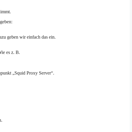
nimmt.
ngeben:
zu geben wir einfach das ein.
ie es z. B.
upunkt „Squid Proxy Server“.
n.