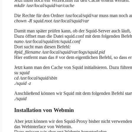
Jetzt muss noch ein Verzeichnis für den Cache erstellt werden.
mkdir /usr/local/squid/var/cache
Die Rechte für den Ordner /usr/local/sqid/var muss man noch a
chown -R squid.root /usr/local/squid/var
Damit man später prüfen kann, ob der Squid-Server auch läuft, m
Dazu öffnet man die Datei squid.conf mit dem folgenden Befeh
nano /usr/local/squid/etc/squid.conf
Dort sucht man diesen Befehl
:
#pid_filename /usr/local/squid/var/logs/squid.pid
Hier entfernt man das # vor dem eigentlichen Befehl, so dass er
Jetzt kann man den Cache von Squid initialisieren. Dazu führen
su squid
cd /usr/local/squid/sbin
./squid -z
Anschließend können wir Squid mit dem folgenden Befehl star
./squid
Installation von Webmin
Aber jetzt können wir den Squid-Proxy bisher nicht verwenden
das Webinterface von Webmin.
Dazu müssen wir aber erst Webmin herunterladen.