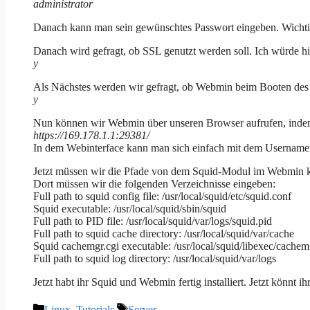
administrator
Danach kann man sein gewünschtes Passwort eingeben. Wichtig i
Danach wird gefragt, ob SSL genutzt werden soll. Ich würde hie
y
Als Nächstes werden wir gefragt, ob Webmin beim Booten des Se
y
Nun können wir Webmin über unseren Browser aufrufen, indem 
https://169.178.1.1:
29381
/
In dem Webinterface kann man sich einfach mit dem Username
Jetzt müssen wir die Pfade von dem Squid-Modul im Webmin k
Dort müssen wir die folgenden Verzeichnisse eingeben:
Full path to squid config file: /usr/local/squid/etc/squid.conf
Squid executable: /usr/local/squid/sbin/squid
Full path to PID file: /usr/local/squid/var/logs/squid.pid
Full path to squid cache directory: /usr/local/squid/var/cache
Squid cachemgr.cgi executable: /usr/local/squid/libexec/cachem
Full path to squid log directory: /usr/local/squid/var/logs
Jetzt habt ihr Squid und Webmin fertig installiert. Jetzt könnt
Kategorien
Schlagwörter
Linux
,
Tutorials
Server