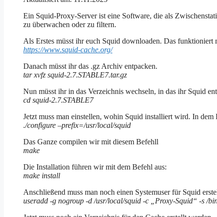
Ein Squid-Proxy-Server ist eine Software, die als Zwischenstat
zu überwachen oder zu filtern.
Als Erstes müsst ihr euch Squid downloaden. Das funktioniert 
https://www.squid-cache.org/
Danach müsst ihr das .gz Archiv entpacken.
tar xvfz squid-2.7.STABLE7.tar.gz
Nun müsst ihr in das Verzeichnis wechseln, in das ihr Squid ent
cd squid-2.7.STABLE7
Jetzt muss man einstellen, wohin Squid installiert wird. In dem Be
./configure –prefix=/usr/local/squid
Das Ganze compilen wir mit diesem Befehll
make
Die Installation führen wir mit dem Befehl aus:
make install
Anschließend muss man noch einen Systemuser für Squid erstel
useradd -g nogroup -d /usr/local/squid -c „Proxy-Squid“ -s /bi