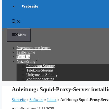
Webseite
Menu
Programmieren lernen
Testberichte
Tutorials
Netzstörung
Primacom Störung
Telekom-Störung
Unitymedia Störung
Vodafone Störung
Anleitung: Squid-Proxy-Server install
Startseite
»
Software
»
Linux
»
Anleitung: Squid-Proxy-Serve
Aktualisiert am: 11.11.2025