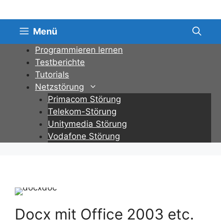
Zum
Inhalt
springen
Menü
Programmieren lernen
Testberichte
Tutorials
Netzstörung
Primacom Störung
Telekom-Störung
Unitymedia Störung
Vodafone Störung
Docx mit Office 2003 etc.