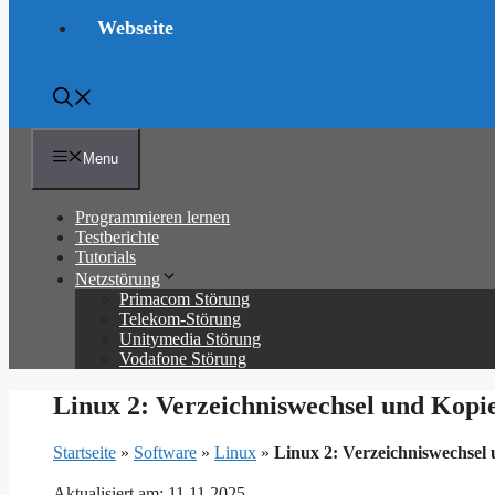
Webseite
Menu
Programmieren lernen
Testberichte
Tutorials
Netzstörung
Primacom Störung
Telekom-Störung
Unitymedia Störung
Vodafone Störung
Linux 2: Verzeichniswechsel und Kopi
Startseite
»
Software
»
Linux
»
Linux 2: Verzeichniswechsel
Aktualisiert am: 11.11.2025