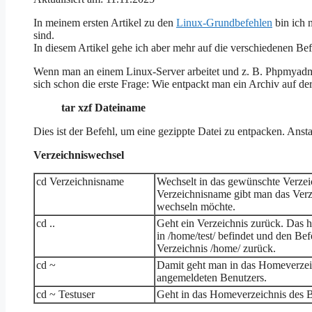
In meinem ersten Artikel zu den
Linux-Grundbefehlen
bin ich n
sind.
In diesem Artikel gehe ich aber mehr auf die verschiedenen Bef
Wenn man an einem Linux-Server arbeitet und z. B. Phpmyadmin in
sich schon die erste Frage: Wie entpackt man ein Archiv auf d
tar xzf Dateiname
Dies ist der Befehl, um eine gezippte Datei zu entpacken. Anst
Verzeichniswechsel
cd Verzeichnisname
Wechselt in das gewünschte Verzeic
Verzeichnisname gibt man das Verz
wechseln möchte.
cd ..
Geht ein Verzeichnis zurück. Das 
in /home/test/ befindet und den Bef
Verzeichnis /home/ zurück.
cd ~
Damit geht man in das Homeverzeic
angemeldeten Benutzers.
cd ~ Testuser
Geht in das Homeverzeichnis des B