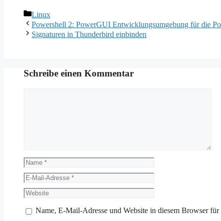
Kategorien
Linux
Powershell 2: PowerGUI Entwicklungsumgebung für die Po
Signaturen in Thunderbird einbinden
Schreibe einen Kommentar
Kommentar
Name
E-
Mail-
Website
Adresse
Name, E-Mail-Adresse und Website in diesem Browser für