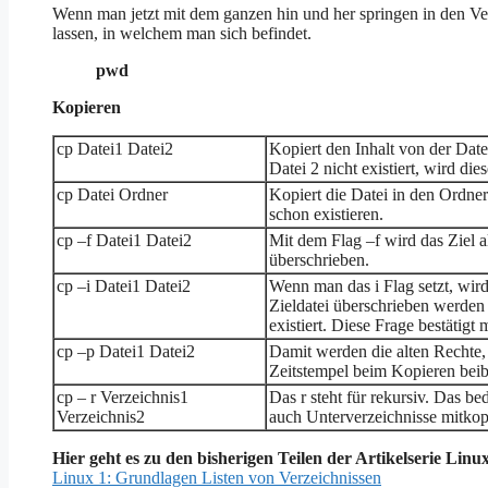
Wenn man jetzt mit dem ganzen hin und her springen in den Ver
lassen, in welchem man sich befindet.
pwd
Kopieren
cp Datei1 Datei2
Kopiert den Inhalt von der Date
Datei 2 nicht existiert, wird diese
cp Datei Ordner
Kopiert die Datei in den Ordne
schon existieren.
cp –f Datei1 Datei2
Mit dem Flag –f wird das Ziel 
überschrieben.
cp –i Datei1 Datei2
Wenn man das i Flag setzt, wird
Zieldatei überschrieben werden
existiert. Diese Frage bestätigt
cp –p Datei1 Datei2
Damit werden die alten Rechte,
Zeitstempel beim Kopieren beib
cp – r Verzeichnis1
Das r steht für rekursiv. Das be
Verzeichnis2
auch Unterverzeichnisse mitkop
Hier geht es zu den bisherigen Teilen der Artikelserie Linu
Linux 1: Grundlagen Listen von Verzeichnissen