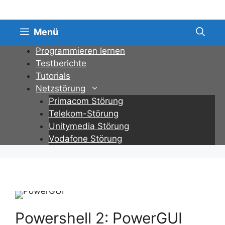
Zum
Inhalt
springen
Menü
Programmieren lernen
Testberichte
Tutorials
Netzstörung
Primacom Störung
Telekom-Störung
Unitymedia Störung
Vodafone Störung
Powershell 2: PowerGUI