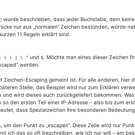
n
wurde beschrieben, dass jeder Buchstabe, dem keine
drücke nur aus „normalen“ Zeichen bestünden, würde na
kurzen 11 Regeln erklärt sind.
und
. Möchte man eines dieser Zeichen fi
] ( ) | \ ^
$
scaped“ werden.
Zeichen-Escaping gemeint ist. Für alle anderen, hier die
päteren Stelle; das Beispiel wird nur zum Erklären ve
n und wird dieses auch zurückgeliefert bekommen. Wa
n so den ersten Teil einer IP-Adresse – also bis zum er
edeutet, dass Spezialzeichen ihre besonderen Bedeutung
um den Punkt zu „escapen“. Diese Zeile wird nur Punkte
n ich das so oft beschreiben, wie ich nur will – am best