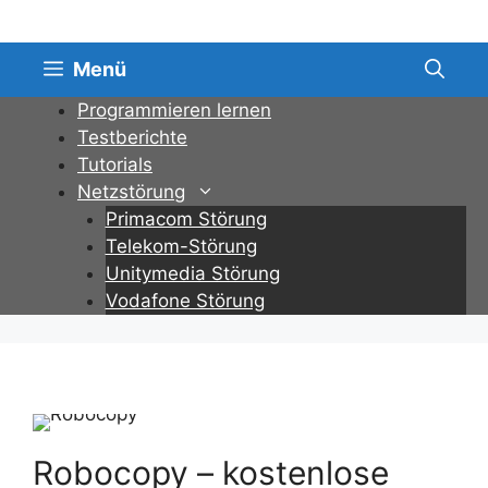
Zum
Inhalt
springen
Menü
Programmieren lernen
Testberichte
Tutorials
Netzstörung
Primacom Störung
Telekom-Störung
Unitymedia Störung
Vodafone Störung
Robocopy – kostenlose