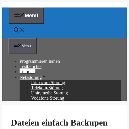
Zum
Inhalt
springen
Menü
Menu
Programmieren lernen
Testberichte
Tutorials
Netzstörung
Primacom Störung
Telekom-Störung
Unitymedia Störung
Vodafone Störung
Dateien einfach Backupen