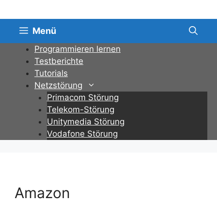
Zum
Inhalt
springen
Menü
Programmieren lernen
Testberichte
Tutorials
Netzstörung
Primacom Störung
Telekom-Störung
Unitymedia Störung
Vodafone Störung
Amazon