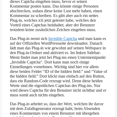
dieses Captcha eingeben muss, bevor er seinen
Kommentar posten kann. Das könnte einige Personen
abschrecken, sodass diese keine Lust mehr haben, einen
Kommentar zu schreiben. Es gibt aber auch ein nettes
Plug-in, welches ich jetzt getestet habe, welches den
Vorteil eines Captchas beinhaltet, aber der Benutzer
trotzdem keine zusätzlichen Zeichen eingeben muss.
Das Plug-in nennt sich
Invisible Captcha
und man kann es
auf der Offiziellen WordPressseite downloaden. Danach
lädt man das Plug-in wie gewohnt auf seinen Webspace in
den Plug-in-Ordner und aktiviert es. Im linken Sidebar-
Menü findet man jetzt bei Plug-ins einen Untermenüpunkt
„Invisible Captcha“. Dort kann man noch einige
Einstellungen vornehmen. Wichtig sind hier vor allem
diese beiden Felder “ID of the hidden field:” und “Value of
the hidden field:” Dort klickt man einfach auf den Button,
dass ein Random-Code erzeugt wird. Denn diese beiden
Werte sind die eigentlichen Captchas des Plug-ins. Nur
wird dieses Captcha für den Benutzer nicht sichtbar und er
muss somit auch nichts eingeben.
Das Plug-in arbeitet so, dass der Wert, welchen ihr davor
mit dem Zufallsgenerator erzeugt habt, beim Absenden
eines Kommentars von einem Benutzer mit übergeben