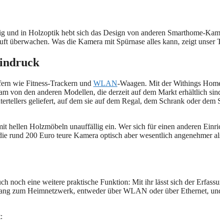
ig und in Holzoptik hebt sich das Design von anderen Smarthome-Kamer
ft überwachen. Was die Kamera mit Spürnase alles kann, zeigt unser T
Eindruck
lfern wie Fitness-Trackern und
WLAN
-Waagen. Mit der Withings Home 
 von den anderen Modellen, die derzeit auf dem Markt erhältlich sind
tertellers geliefert, auf dem sie auf dem Regal, dem Schrank oder dem S
 mit hellen Holzmöbeln unauffällig ein. Wer sich für einen anderen Einr
t die rund 200 Euro teure Kamera optisch aber wesentlich angenehmer al
auch noch eine weitere praktische Funktion: Mit ihr lässt sich der Erfas
gang zum Heimnetzwerk, entweder über WLAN oder über Ethernet, und 
: