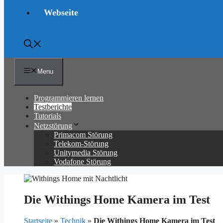
Webseite
Menu
Programmieren lernen
Testberichte
Tutorials
Netzstörung
Primacom Störung
Telekom-Störung
Unitymedia Störung
Vodafone Störung
Die Withings Home Kamera im Test
Startseite
»
Technik
»
Die Withings Home Kamera im Test