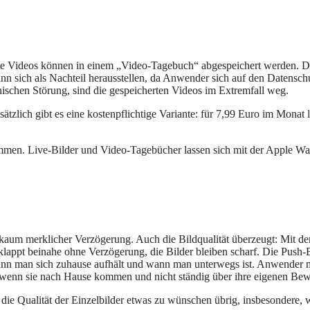
e Videos können in einem „Video-Tagebuch“ abgespeichert werden. Das l
nn sich als Nachteil herausstellen, da Anwender sich auf den Datensch
ischen Störung, sind die gespeicherten Videos im Extremfall weg.
ätzlich gibt es eine kostenpflichtige Variante: für 7,99 Euro im Monat
men. Live-Bilder und Video-Tagebücher lassen sich mit der Apple Wa
aum merklicher Verzögerung. Auch die Bildqualität überzeugt: Mit de
klappt beinahe ohne Verzögerung, die Bilder bleiben scharf. Die Push-
ann man sich zuhause aufhält und wann man unterwegs ist. Anwender 
n, wenn sie nach Hause kommen und nicht ständig über ihre eigenen Be
st die Qualität der Einzelbilder etwas zu wünschen übrig, insbesonder