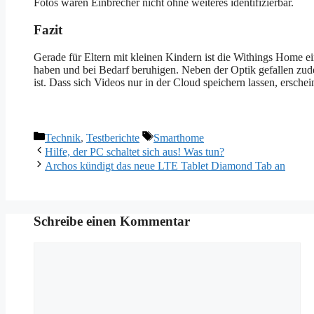
Fotos wären Einbrecher nicht ohne weiteres identifizierbar.
Fazit
Gerade für Eltern mit kleinen Kindern ist die Withings Home e
haben und bei Bedarf beruhigen. Neben der Optik gefallen zudem
ist. Dass sich Videos nur in der Cloud speichern lassen, erschein
Kategorien
Schlagwörter
Technik
,
Testberichte
Smarthome
Hilfe, der PC schaltet sich aus! Was tun?
Archos kündigt das neue LTE Tablet Diamond Tab an
Schreibe einen Kommentar
Kommentar