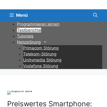
Zum
Inhalt
springen
Menü
Programmieren lernen
Testberichte
Tutorials
Netzstörung
Primacom Störung
Telekom-Störung
Unitymedia Störung
Vodafone Störung
Preiswertes Smartphone: