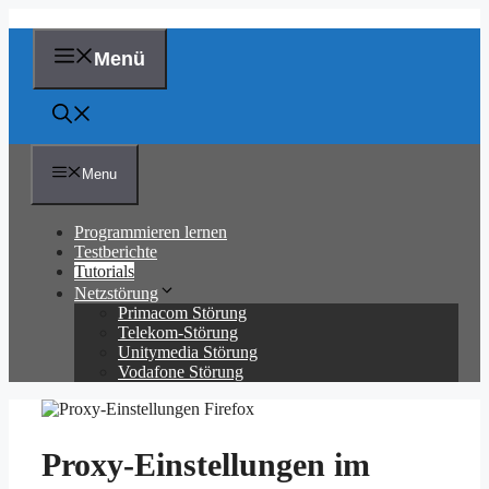
Zum
Inhalt
springen
Menü
Menu
Programmieren lernen
Testberichte
Tutorials
Netzstörung
Primacom Störung
Telekom-Störung
Unitymedia Störung
Vodafone Störung
Proxy-Einstellungen im