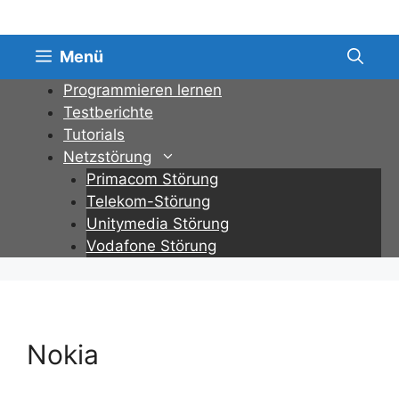
Zum
Inhalt
springen
Menü
Programmieren lernen
Testberichte
Tutorials
Netzstörung
Primacom Störung
Telekom-Störung
Unitymedia Störung
Vodafone Störung
Nokia