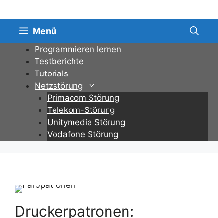
Zum
Inhalt
springen
Menü
Programmieren lernen
Testberichte
Tutorials
Netzstörung
Primacom Störung
Telekom-Störung
Unitymedia Störung
Vodafone Störung
Druckerpatronen: