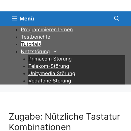
Zum
Inhalt
springen
Menü
Programmieren lernen
Testberichte
Tutorials
Netzstörung
Primacom Störung
Telekom-Störung
Unitymedia Störung
Vodafone Störung
Zugabe: Nützliche Tastatur
Kombinationen