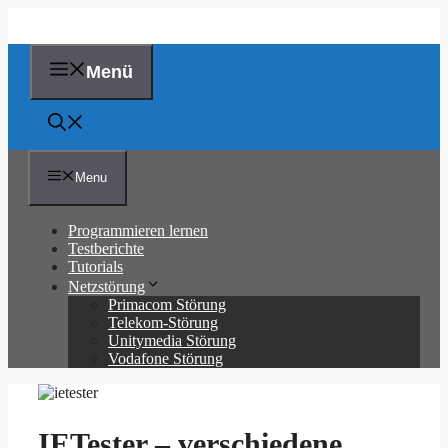
Zum
Inhalt
springen
Menü
Menu
Programmieren lernen
Testberichte
Tutorials
Netzstörung
Primacom Störung
Telekom-Störung
Unitymedia Störung
Vodafone Störung
IETester – verschiedene